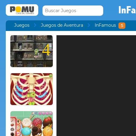
InF
Juegos
Juegos de Aventura
InFamous
5
4