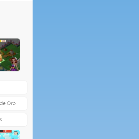
 de Oro
s