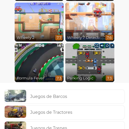
Wheely 2
Wheely 7 Detective
7.7
7.6
Formula Fever
Parking Logic
7.3
7.3
Juegos de Barcos
Juegos de Tractores
Juegos de Trenes