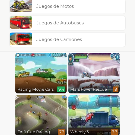
Juegos de Motos
Juegos de Autobuses
Juegos de Camiones
Racing Movie Cars
Mars Rover Rescue
9.4
8
Drift Cup Racing
Wheely 3
7.7
7.7