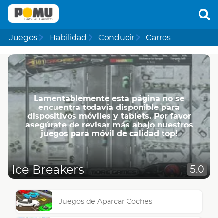
Juegos
Habilidad
Conducir
Carros
Lamentablemente esta página no se
encuentra todavía disponible para
dispositivos móviles y tablets. Por favor
asegúrate de revisar más abajo nuestros
juegos para móvil de calidad top!
Ice Breakers
5.0
Juegos de Aparcar Coches