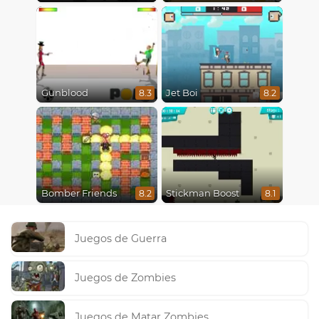
Gunblood
Jet Boi
8.3
8.2
Bomber Friends
Stickman Boost
8.2
8.1
Juegos de Guerra
Juegos de Zombies
Juegos de Matar Zombies