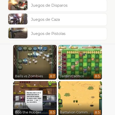
Juegos de Disparos
Juegos de Caza
Juegos de Pistolas
Balls vs Zombies
Jardín Caótico
8.7
8.5
Bob the Robber
Battalion Commander
8.5
8.5