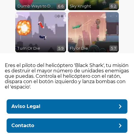
Dumb Ways to Die 3: World Tour
Sky Knight
6.6
6.2
Turn Or Die
Fly or Die
5.9
5.7
Eres el piloto del helicóptero 'Black Shark', tu misión
es destruir el mayor número de unidades enemigas
que puedas. Controla el helicóptero con el ratón,
dispara con el botón izquierdo y lanza bombas con
el 'espacio'.
Aviso Legal
Contacto