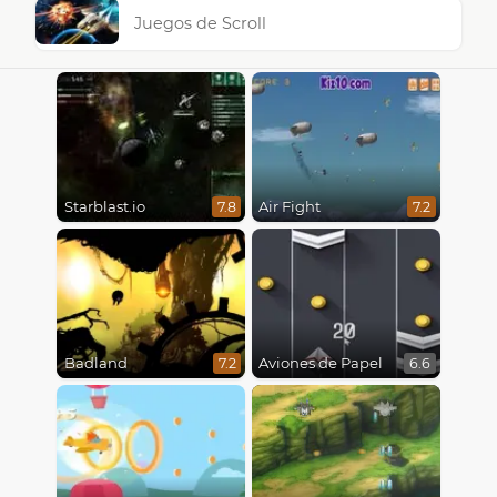
Juegos de Scroll
Starblast.io
Air Fight
7.8
7.2
Badland
Aviones de Papel
7.2
6.6