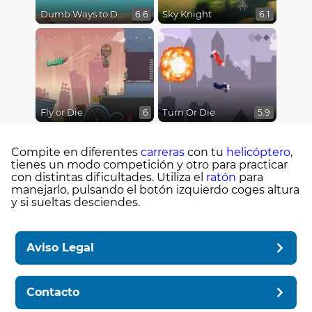
Dumb Ways to Die 3: World Tour
Sky Knight
6.6
6.1
Fly or Die
Turn Or Die
6
5.9
Compite en diferentes
carreras
con tu
helicóptero
,
tienes un modo competición y otro para practicar
con distintas dificultades. Utiliza el
ratón
para
manejarlo, pulsando el botón izquierdo coges altura
y si sueltas desciendes.
Aviso Legal
Contacto