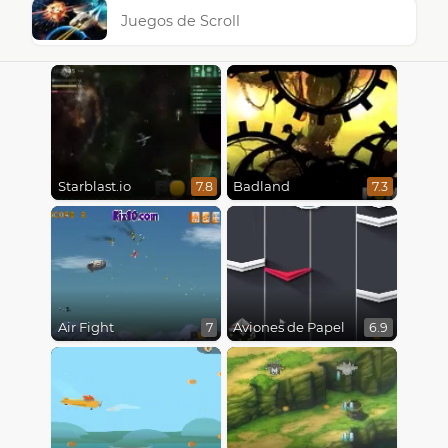
Juegos de Scroll
Starblast.io
Badland
7.8
7.3
Air Fight
Aviones de Papel
7
6.9