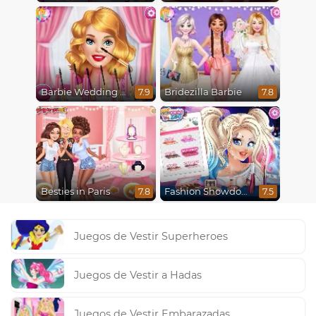
Barbie Wedding Fun
Bridezilla Barbie
7.9
7.8
Besties in Paris
Fashion Showdown Barbie and Harley
7.8
7.5
Juegos de Vestir Superheroes
Juegos de Vestir a Hadas
Juegos de Vestir Embarazadas