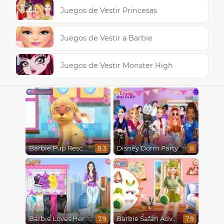
Juegos de Vestir Princesas
Juegos de Vestir a Barbie
Juegos de Vestir Monster High
Barbie Pup Rescue
Disney Dorm Party
8.3
8
Barbie Loves Her Job
Barbie Safari Adventure
7.9
7.9