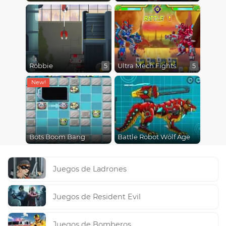
Robbie
Ultra Mech Fights
5
5
Bots Boom Bang
Battle Robot Wolf Age
Juegos de Ladrones
Juegos de Resident Evil
Juegos de Bomberos