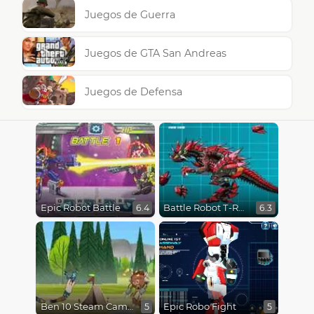
Juegos de Guerra
Juegos de GTA San Andreas
Juegos de Defensa
Epic Robot Battle
Battle Robot T-Rex Age
6.4
6.3
Ben 10 Steam Camp
Epic Robo Fight
5
5