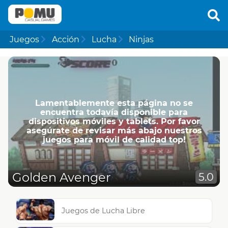
Juegos
Acción
Lucha
Ninjas
Lamentablemente esta página no se
encuentra todavía disponible para
dispositivos móviles y tablets. Por favor
asegúrate de revisar más abajo nuestros
juegos para móvil de calidad top!
Golden Avenger
5.0
Juegos de Lucha Libre