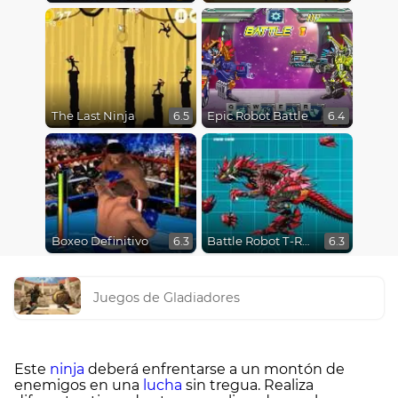
The Last Ninja
Epic Robot Battle
6.5
6.4
Boxeo Definitivo
Battle Robot T-Rex Age
6.3
6.3
Juegos de Gladiadores
Este
ninja
deberá enfrentarse a un montón de
enemigos en una
lucha
sin tregua. Realiza