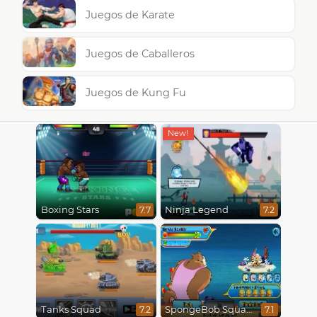
Juegos de Karate
Juegos de Caballeros
Juegos de Kung Fu
Boxing Stars
Ninja Legend
7.7
7.2
Tanks Squad
SpongeBob SquarePants : Monster Island Adventures
7.2
7.1