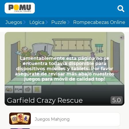
Juegos
Lógica
Puzzle
Rompecabezas Online
Lamentablemente esta página no se
encuentra todavía disponible para
dispositivos móviles y tablets. Por favor
asegúrate de revisar más abajo nuestros
juegos para móvil de calidad top!
Garfield Crazy Rescue
5.0
Juegos Mahjong