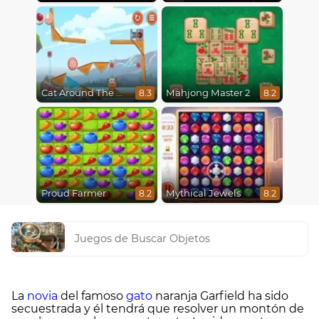
Cat Around The World
Mahjong Master 2
8.3
8.2
Proud Farmer
Mythical Jewels
8.2
8.2
Juegos de Buscar Objetos
La
novia
del famoso
gato
naranja Garfield ha sido
secuestrada y él tendrá que resolver un montón de