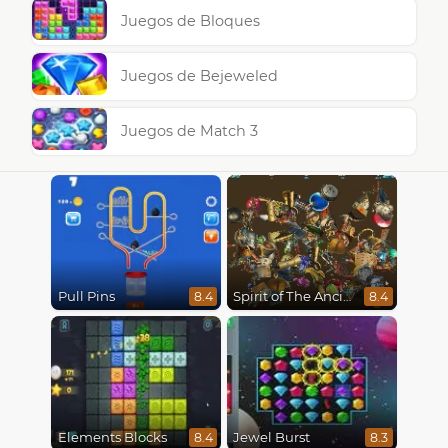
Juegos de Bloques
Juegos de Bejeweled
Juegos de Match 3
Pull Pins
Spirit of The Ancient Forest
8.4
8.4
Elements Blocks
Jewel Burst
8.4
8.3