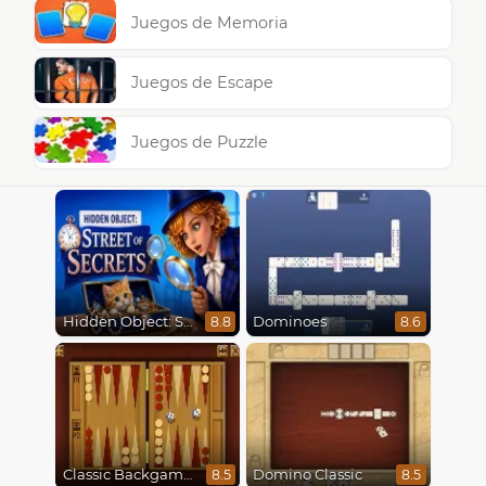
Juegos de Memoria
Juegos de Escape
Juegos de Puzzle
Hidden Object: Street Of Secrets
Dominoes
8.8
8.6
Classic Backgammon
Domino Classic
8.5
8.5