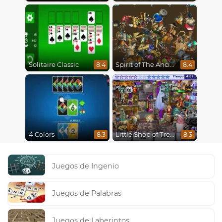
Solitaire Classic
Spirit of The Ancient Forest
8.4
8.4
4 Colors
Little Shop of Treasures
8.3
8.3
Juegos de Ingenio
Juegos de Palabras
Juegos de Laberintos