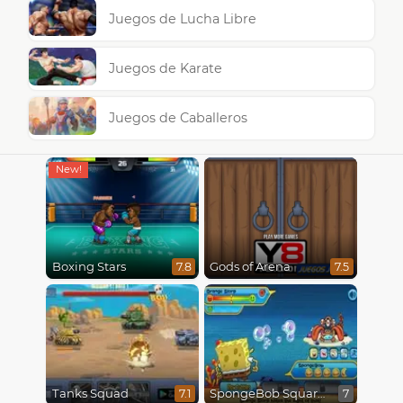
Juegos de Lucha Libre
Juegos de Karate
Juegos de Caballeros
Boxing Stars
Gods of Arena
7.8
7.5
Tanks Squad
SpongeBob SquarePants : Monster Island Adventures
7.1
7