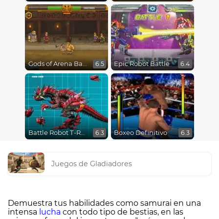
Gods of Arena Battles
Epic Robot Battle
6.5
6.4
Battle Robot T-Rex Age
Boxeo Definitivo
6.3
6.3
Juegos de Gladiadores
Demuestra tus habilidades como samurai en una
intensa
lucha
con todo tipo de bestias, en las