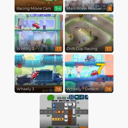
Racing Movie Cars
Mars Rover Rescue
9.4
8
Wheely 2
Drift Cup Racing
7.7
7.7
7
Wheely 3
Wheely 7 Detective
7.6
7.6