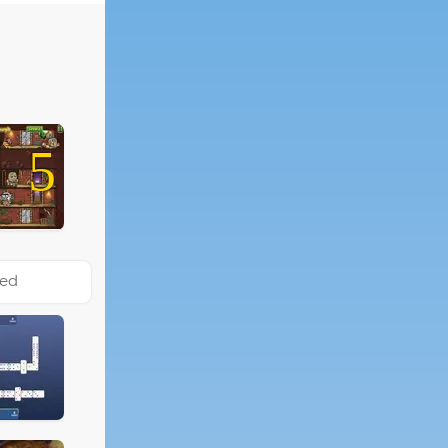
5
led