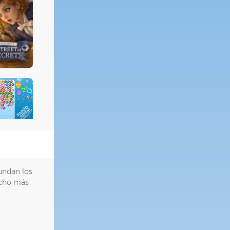
undan los
ucho más