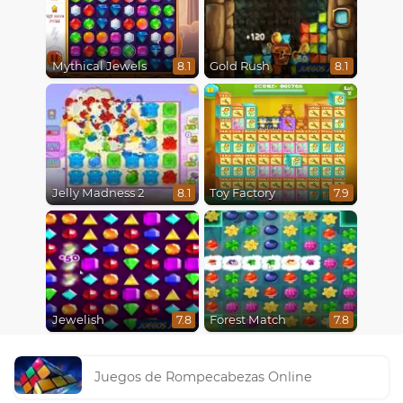
Mythical Jewels
Gold Rush
8.1
8.1
Jelly Madness 2
Toy Factory
8.1
7.9
Jewelish
Forest Match
7.8
7.8
Juegos de Rompecabezas Online