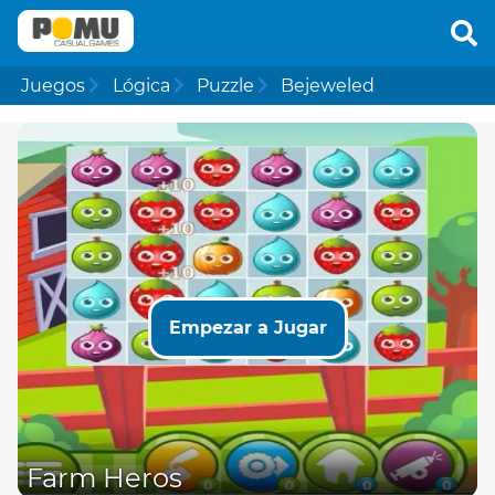
Juegos
Lógica
Puzzle
Bejeweled
Empezar a Jugar
Farm Heros