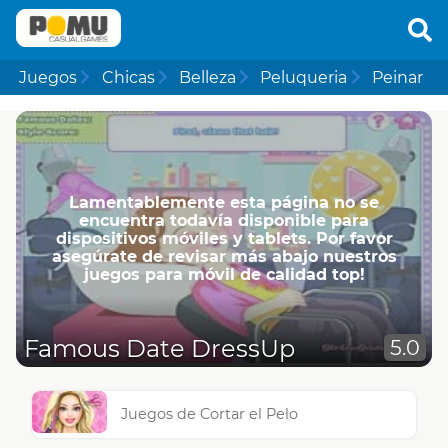
Juegos
Chicas
Belleza
Peluqueria
Peinar
Lamentablemente esta página no se
encuentra todavía disponible para
dispositivos móviles y tablets. Por favor
asegúrate de revisar más abajo nuestros
juegos para móvil de calidad top!
Famous Date DressUp
5.0
Juegos de Cortar el Pelo