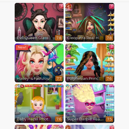
Evil Queen Glass Skin Routine #Influencer
Cleopatra Real Haircuts
7.8
7.8
Hailey´s Fabulous Hairstyle Challenge
Polynesian Princess Real Haircuts
7.7
7.6
Baby Hazel Photoshoot
Super Barbie Real Haircuts
7.6
7.5