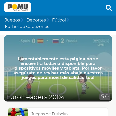
Juegos
Deportes
Fútbol
Fútbol de Cabezones
Lamentablemente esta página no se
encuentra todavía disponible para
dispositivos móviles y tablets. Por favor
asegúrate de revisar más abajo nuestros
juegos para móvil de calidad top!
EuroHeaders 2004
5.0
Juegos de Futbolín