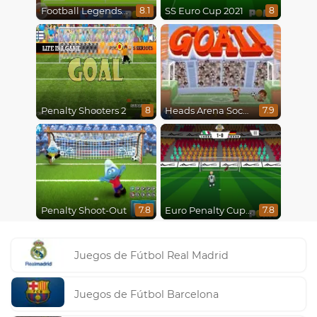
Football Legends 2021
SS Euro Cup 2021
8.1
8
Penalty Shooters 2
Heads Arena Soccer All Stars
8
7.9
Penalty Shoot-Out
Euro Penalty Cup 2021
7.8
7.8
Juegos de Fútbol Real Madrid
Juegos de Fútbol Barcelona