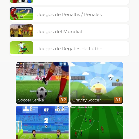
Juegos de Penaltis / Penales
Juegos del Mundial
Juegos de Regates de Fútbol
Soccer Strike
Gravity Soccer
8.2
8.1