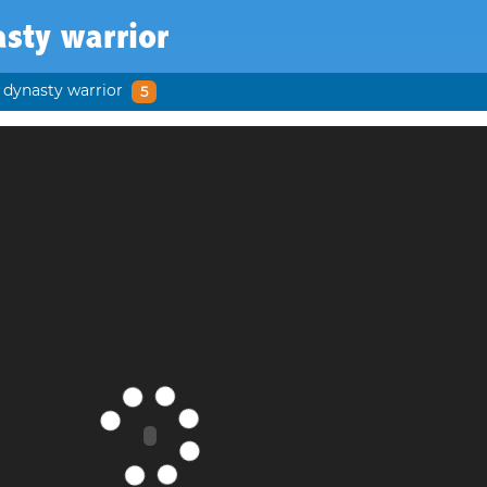
sty warrior
dynasty warrior
5