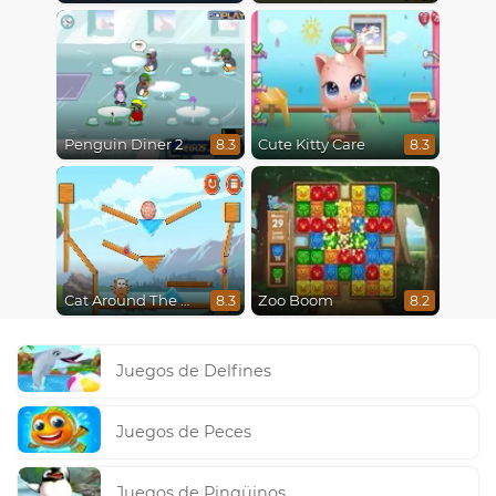
Penguin Diner 2
Cute Kitty Care
8.3
8.3
Cat Around The World
Zoo Boom
8.3
8.2
Juegos de Delfines
Juegos de Peces
Juegos de Pingüinos