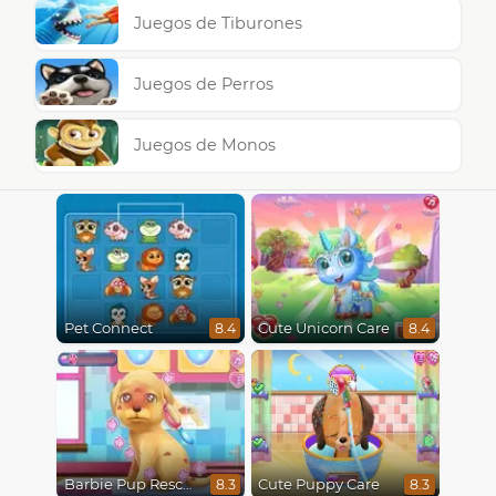
Juegos de Tiburones
Juegos de Perros
Juegos de Monos
Pet Connect
Cute Unicorn Care
8.4
8.4
Barbie Pup Rescue
Cute Puppy Care
8.3
8.3