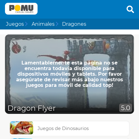
Juegos
Animales
Dragones
Lamentablemente esta página no se
encuentra todavía disponible para
dispositivos móviles y tablets. Por favor
asegúrate de revisar más abajo nuestros
juegos para móvil de calidad top!
Dragon Flyer
5.0
Juegos de Dinosaurios