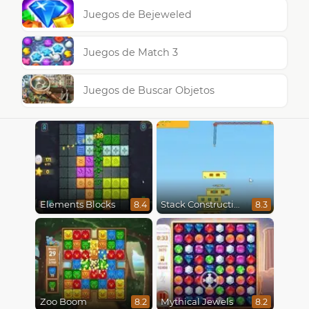
Juegos de Bejeweled
Juegos de Match 3
Juegos de Buscar Objetos
Elements Blocks
Stack Construction
8.4
8.3
Zoo Boom
Mythical Jewels
8.2
8.2