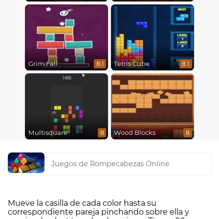
Grim Fall
Tetris Cube
8.1
8.1
Multisquare
Wood Blocks
8
8
Juegos de Rompecabezas Online
Mueve la casilla de cada color hasta su
correspondiente pareja pinchando sobre ella y