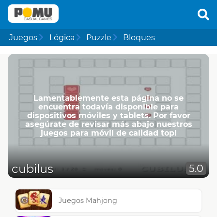
Juegos
Lógica
Puzzle
Bloques
Lamentablemente esta página no se
encuentra todavía disponible para
dispositivos móviles y tablets. Por favor
asegúrate de revisar más abajo nuestros
juegos para móvil de calidad top!
cubilus
5.0
Juegos Mahjong