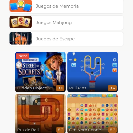
Juegos de Memoria
Juegos Mahjong
Juegos de Escape
Hidden Object: Street Of Secrets
Pull Pins
8.8
8.4
Puzzle Ball
Om Nom Connect Classic
8.2
8.2