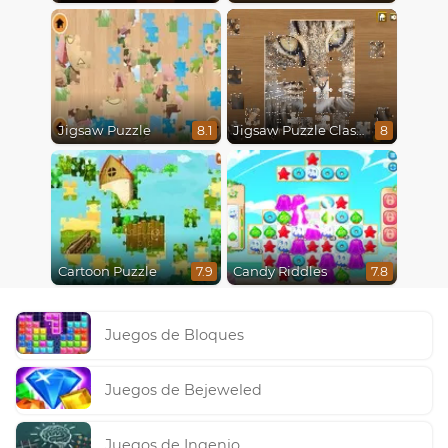
Jigsaw Puzzle
Jigsaw Puzzle Classic
8.1
8
Cartoon Puzzle
Candy Riddles
7.9
7.8
Juegos de Bloques
Juegos de Bejeweled
Juegos de Ingenio