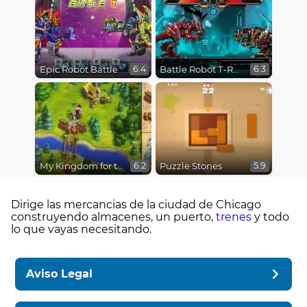
Epic Robot Battle
Battle Robot T-Rex Age
6.4
6.3
My Kingdom for the Princess
Puzzle Stones
6.2
5.9
Dirige las mercancias de la ciudad de Chicago
construyendo almacenes, un puerto,
trenes
y todo
lo que vayas necesitando.
Aviso Legal