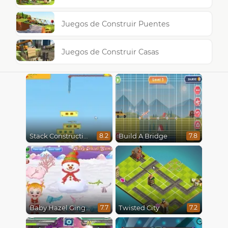
Juegos de Construir Puentes
Juegos de Construir Casas
Stack Construction
Build A Bridge
8.2
7.8
Baby Hazel Gingerbread House
Twisted City
7.7
7.2