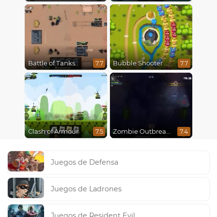
Battle of Tanks
Bubble Shooter Online
7.7
7.7
Clash of Armour
Zombie Outbreak Arena
7.5
7.4
Juegos de Defensa
Juegos de Ladrones
Juegos de Resident Evil