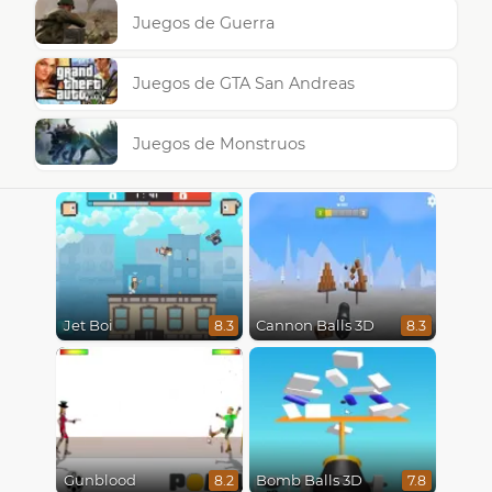
Juegos de Guerra
Juegos de GTA San Andreas
Juegos de Monstruos
Jet Boi
Cannon Balls 3D
8.3
8.3
Gunblood
Bomb Balls 3D
8.2
7.8