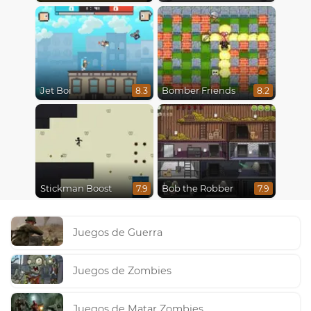
Jet Boi
Bomber Friends
8.3
8.2
Stickman Boost
Bob the Robber
7.9
7.9
Juegos de Guerra
Juegos de Zombies
Juegos de Matar Zombies