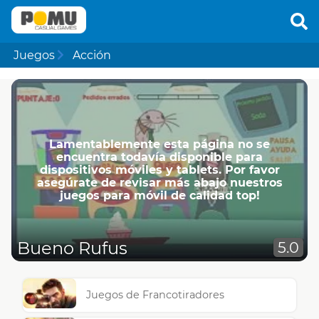
Juegos
Acción
Lamentablemente esta página no se
encuentra todavía disponible para
dispositivos móviles y tablets. Por favor
asegúrate de revisar más abajo nuestros
juegos para móvil de calidad top!
Bueno Rufus
5.0
Juegos de Francotiradores