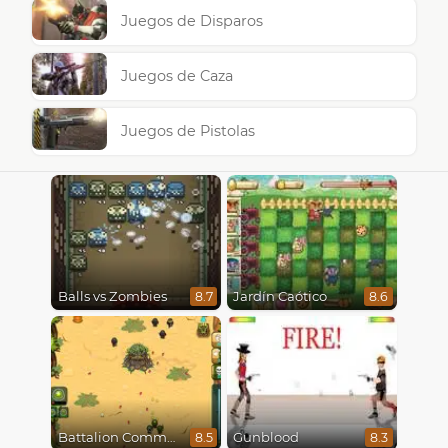
Juegos de Disparos
Juegos de Caza
Juegos de Pistolas
Balls vs Zombies
Jardín Caótico
8.7
8.6
Battalion Commander
Gunblood
8.5
8.3