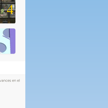
4
vances en el