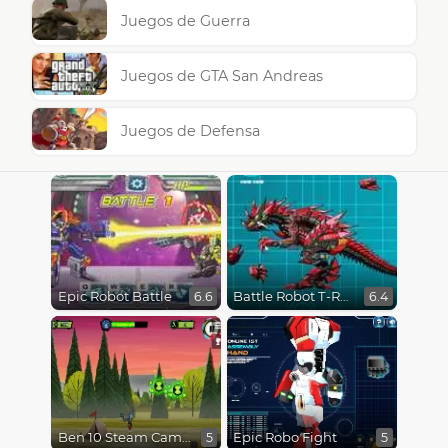
Juegos de Guerra
Juegos de GTA San Andreas
Juegos de Defensa
Epic Robot Battle
Battle Robot T-Rex Age
6.6
6.4
Ben 10 Steam Camp
Epic Robo Fight
5
5