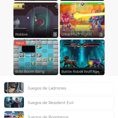
Robbie
Ultra Mech Fights
5
5
Bots Boom Bang
Battle Robot Wolf Age
Juegos de Ladrones
Juegos de Resident Evil
Juegos de Bomberos