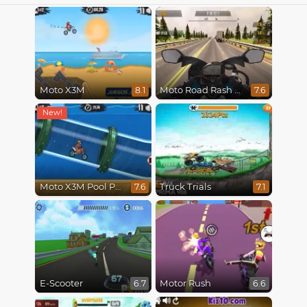
Moto X3M
Moto Road Rash 3D
8.1
7.6
Moto X3M Pool Party
Truck Trials
7.6
7.1
E-Scooter
Motor Rush
6.7
6.6