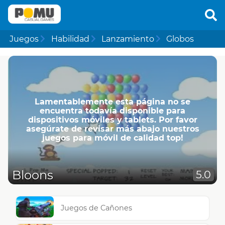
Juegos
Habilidad
Lanzamiento
Globos
Lamentablemente esta página no se
encuentra todavía disponible para
dispositivos móviles y tablets. Por favor
asegúrate de revisar más abajo nuestros
juegos para móvil de calidad top!
Bloons
5.0
Juegos de Cañones