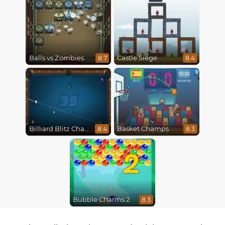
Balls vs Zombies
Castle Siege
8.7
8.4
Billiard Blitz Challenge
Basket Champs
8.4
8.3
2
Bubble Charms 2
8.3