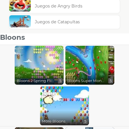
Juegos de Angry Birds
Juegos de Catapultas
Bloons
Bloons 2 Spring Fling
Bloons Super Monkey
5
5
More Bloons
5