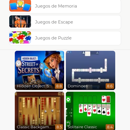
Juegos de Memoria
Juegos de Escape
Juegos de Puzzle
Hidden Object: Street Of Secrets
Dominoes
8.8
8.6
Classic Backgammon
Solitaire Classic
8.5
8.4