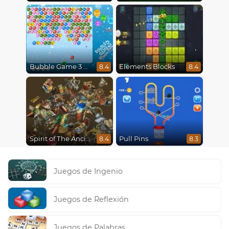
Bubble Game 3 Christmas
Elements Blocks
8.4
8.4
Spirit of The Ancient Forest
Pull Pins
8.4
8.3
Juegos de Ingenio
Juegos de Reflexión
Juegos de Palabras