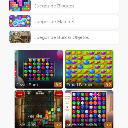
Juegos de Bloques
Juegos de Match 3
Juegos de Buscar Objetos
Jewel Burst
Proud Farmer
8.3
8.2
Gold Rush
Mythical Jewels
8.2
8.2