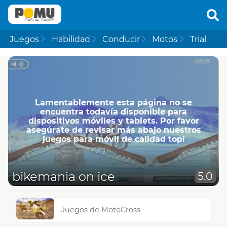
Juegos
Habilidad
Conducir
Motos
Trial
Lamentablemente esta página no se
encuentra todavía disponible para
dispositivos móviles y tablets. Por favor
asegúrate de revisar más abajo nuestros
juegos para móvil de calidad top!
bikemania on ice
5.0
Juegos de MotoCross