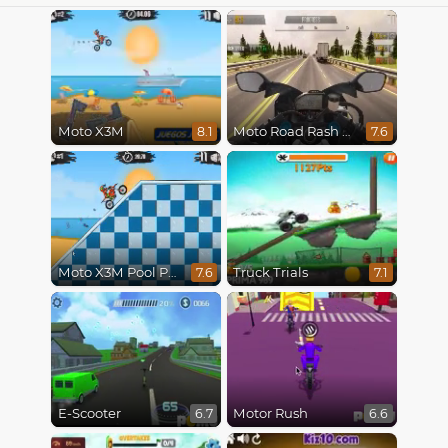
Moto X3M
Moto Road Rash 3D
8.1
7.6
Moto X3M Pool Party
Truck Trials
7.6
7.1
E-Scooter
Motor Rush
6.7
6.6