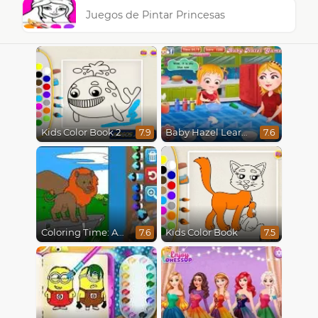
Juegos de Pintar Princesas
Kids Color Book 2
Baby Hazel Learns Colors
7.9
7.6
Coloring Time: Animals
Kids Color Book
7.6
7.5