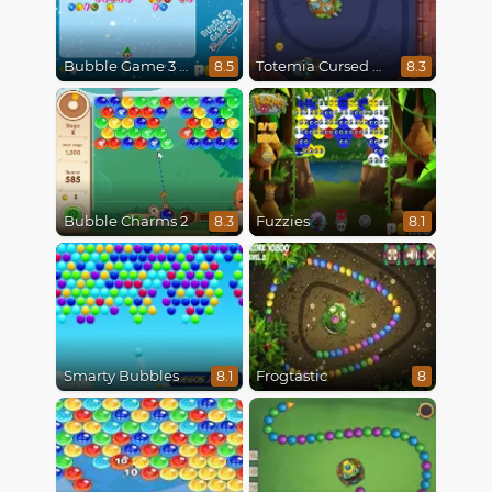
Bubble Game 3 Christmas
Totemia Cursed Marbles
8.5
8.3
Bubble Charms 2
Fuzzies
8.3
8.1
Smarty Bubbles
Frogtastic
8.1
8