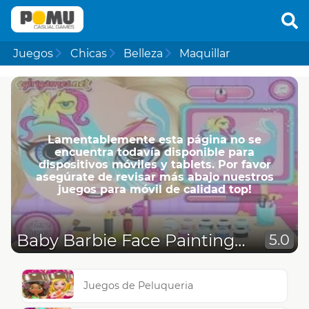
Juegos
Chicas
Belleza
Maquillar
Lamentablemente esta página no se
encuentra todavía disponible para
dispositivos móviles y tablets. Por favor
asegúrate de revisar más abajo nuestros
juegos para móvil de calidad top!
Baby Barbie Face Painting Little Pony
5.0
Juegos de Peluqueria