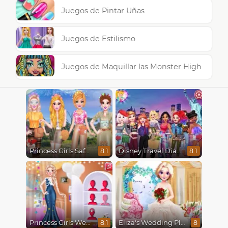
Juegos de Pintar Uñas
Juegos de Estilismo
Juegos de Maquillar las Monster High
Princess Girls Safari Trip
Disney Travel Diaries: City Break
8.1
8.1
Princess Girls Wedding Trip
Eliza's Wedding Planner
8.1
8