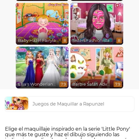
Baby Hazel Fairyland Ballet
Sisters Fashionista Makeup
8
8
Elsa's Wonderland Wedding
Barbie Safari Adventure
7.9
7.9
Juegos de Maquillar a Rapunzel
Elige el maquillaje inspirado en la serie 'Little Pony'
que más te guste y haz el dibujo siguiendo las