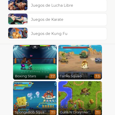
Juegos de Lucha Libre
Juegos de Karate
Juegos de Kung Fu
Boxing Stars
Tanks Squad
7.7
7.3
SpongeBob SquarePants : Monster Island Adventures
Guns N Glory Heroes
7.1
7.1