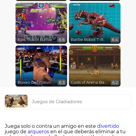
Epic Robot Battle
Battle Robot T-Rex Age
6.6
6.4
Boxeo Definitivo
Gods of Arena Battles
6.3
6.2
Juegos de Gladiadores
Juega solo o contra un amigo en este
divertido
juego de
arqueros
en el que deberás eliminar a tu