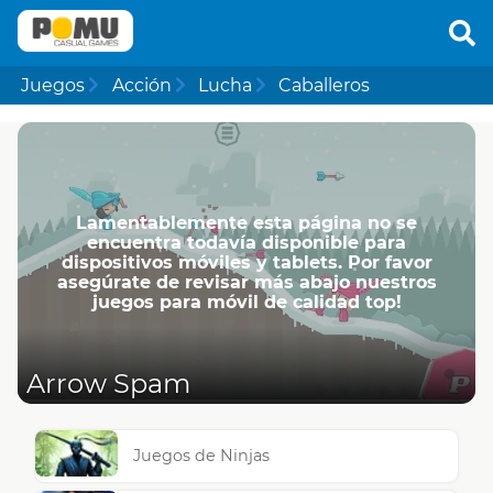
Juegos
Acción
Lucha
Caballeros
Lamentablemente esta página no se
encuentra todavía disponible para
dispositivos móviles y tablets. Por favor
asegúrate de revisar más abajo nuestros
juegos para móvil de calidad top!
Arrow Spam
Juegos de Ninjas