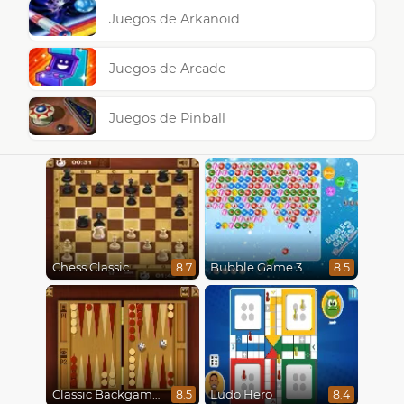
Juegos de Arkanoid
Juegos de Arcade
Juegos de Pinball
Chess Classic
Bubble Game 3 Christmas
8.7
8.5
Classic Backgammon
Ludo Hero
8.5
8.4