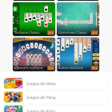
Solitaire Classic
Dominoes Classic
8.4
8.4
Crescent Solitaire
Yukon Solitaire
8.4
8.4
Juegos de Mesa
Juegos de Pang
Juegos de Kirby