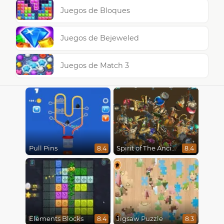
Juegos de Bloques
Juegos de Bejeweled
Juegos de Match 3
Pull Pins
Spirit of The Ancient Forest
8.4
8.4
Elements Blocks
Jigsaw Puzzle
8.4
8.3