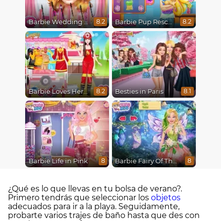
Barbie Wedding Fun
Barbie Pup Rescue
8.2
8.2
Barbie Loves Her Job
Besties in Paris
8.2
8.1
Barbie Life in Pink
Barbie Fairy Of The Woods
8
8
¿Qué es lo que llevas en tu bolsa de verano?.
Primero tendrás que seleccionar los
objetos
adecuados para ir a la playa. Seguidamente,
probarte varios trajes de baño hasta que des con