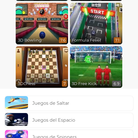
3D Bowling
Formula Fever
7.6
7.1
3DChess
3D Free Kick
7
6.9
Juegos de Saltar
Juegos del Espacio
Juegos de Spinners