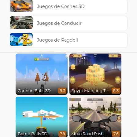
Juegos de Coches 3D
Juegos de Conducir
Juegos de Ragdoll
Cannon Balls 3D
Egypt Mahjong Triple Dimensions
8.3
8.3
Bomb Balls 3D
Moto Road Rash 3D
7.9
7.6