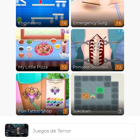
Engineerio
Emergency Surgery
7.6
7.6
My Little Pizza
Princess Scoliosis Surgery
7.2
7.2
Fun Tattoo Shop
Sokoban
7
7
Juegos de Terror