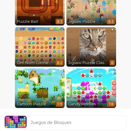
Puzzle Ball
Jigsaw Puzzle
8.3
8.3
Om Nom Connect Classic
Jigsaw Puzzle Classic
8.2
8
Cartoon Puzzle
Candy Riddles
7.9
7.8
Juegos de Bloques