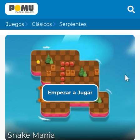
Juegos
Clásicos
Serpientes
Empezar a Jugar
Snake Mania