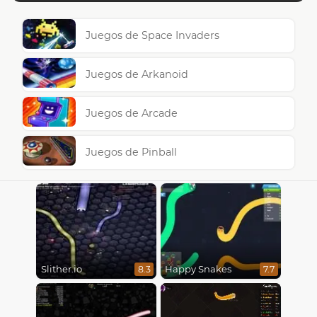
Juegos de Space Invaders
Juegos de Arkanoid
Juegos de Arcade
Juegos de Pinball
Slither.io
Happy Snakes
8.3
7.7