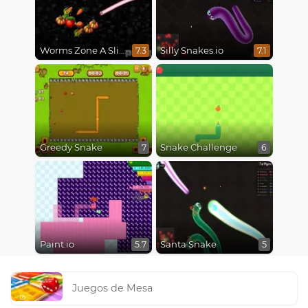
Worms Zone A Slithery Snake
Silly Snakes.io
7.3
7.1
Greedy Snake
Snake Challenge
7
6
Paint.io
Santa Snake
5.7
5
Juegos de Mesa