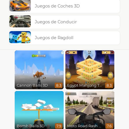
Juegos de Coches 3D
Juegos de Conducir
Juegos de Ragdoll
Cannon Balls 3D
Egypt Mahjong Triple Dimensions
8.3
8.3
Bomb Balls 3D
Moto Road Rash 3D
7.9
7.6