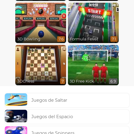
3D Bowling
Formula Fever
7.6
7.1
3DChess
3D Free Kick
7
6.9
Juegos de Saltar
Juegos del Espacio
Juegos de Spinners