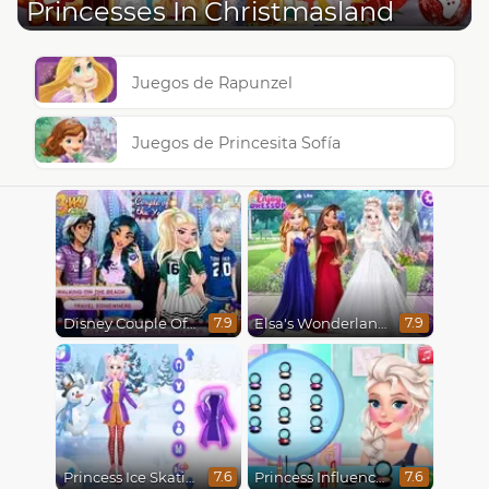
Princesses In Christmasland
Juegos de Rapunzel
Juegos de Princesita Sofía
Disney Couple Of The Year
Elsa's Wonderland Wedding
7.9
7.9
Princess Ice Skating Adventure
Princess Influencer Winter Wonderland
7.6
7.6