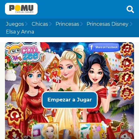
Juegos
Chicas
Princesas
Princesas Disney
Elsa y Anna
Empezar a Jugar