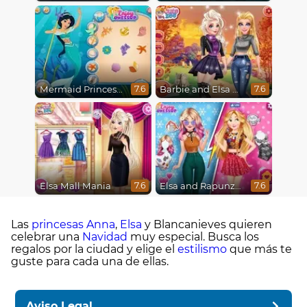
Mermaid Princesses
Barbie and Elsa Autumn Patterns
7.6
7.6
Elsa Mall Mania
Elsa and Rapunzel Princess Rivalry
7.6
7.6
Las
princesas
Anna
,
Elsa
y Blancanieves quieren
celebrar una
Navidad
muy especial. Busca los
regalos por la ciudad y elige el
estilismo
que más te
guste para cada una de ellas.
Aviso Legal