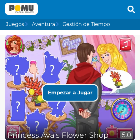
Juegos
Aventura
Gestión de Tiempo
Empezar a Jugar
Princess Ava's Flower Shop
5.0