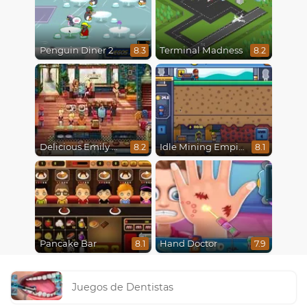
Penguin Diner 2
Terminal Madness
8.3
8.2
Delicious Emily New Beginning
Idle Mining Empire
8.2
8.1
Pancake Bar
Hand Doctor
8.1
7.9
Juegos de Dentistas