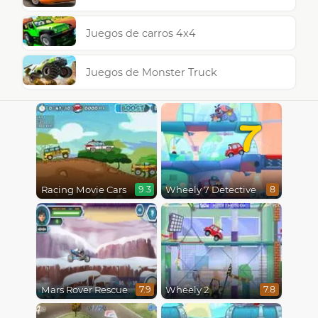
Juegos de carros 4x4
Juegos de Monster Truck
7
Racing Movie Cars
Wheely 7 Detective
9.3
8
Mars Rover Rescue
Wheely 2
7.9
7.8