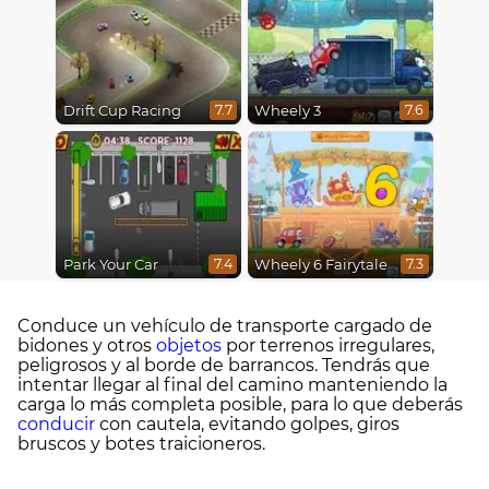
Drift Cup Racing
Wheely 3
7.7
7.6
6
Park Your Car
Wheely 6 Fairytale
7.4
7.3
Conduce un vehículo de transporte cargado de
bidones y otros
objetos
por terrenos irregulares,
peligrosos y al borde de barrancos. Tendrás que
intentar llegar al final del camino manteniendo la
carga lo más completa posible, para lo que deberás
conducir
con cautela, evitando golpes, giros
bruscos y botes traicioneros.