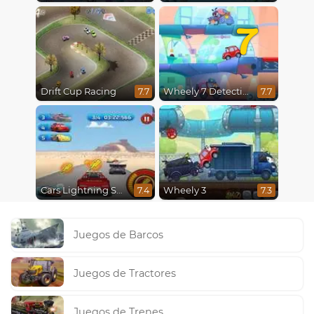
7
Drift Cup Racing
Wheely 7 Detective
7.7
7.7
Cars Lightning Speed
Wheely 3
7.4
7.3
Juegos de Barcos
Juegos de Tractores
Juegos de Trenes