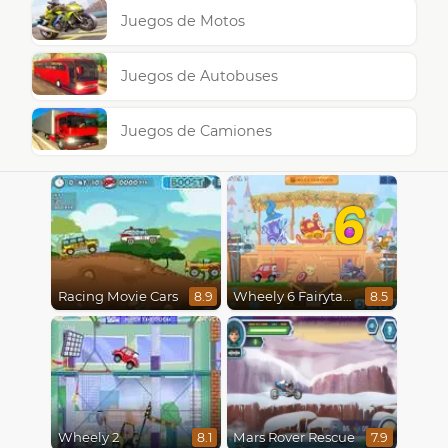
Juegos de Motos
Juegos de Autobuses
Juegos de Camiones
6
Racing Movie Cars
Wheely 6 Fairytale
8.9
8.5
Wheely 2
Mars Rover Rescue
8.1
7.9