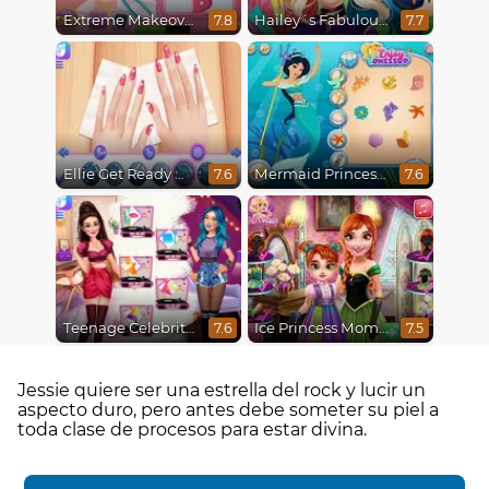
Extreme Makeover
Hailey´s Fabulous Hairstyle Challenge
7.8
7.7
Ellie Get Ready With Me 2
Mermaid Princesses
7.6
7.6
Teenage Celebrity Rivalry
Ice Princess Mommy Real Makeover
7.6
7.5
Jessie quiere ser una estrella del rock y lucir un
aspecto duro, pero antes debe someter su piel a
toda clase de procesos para estar divina.