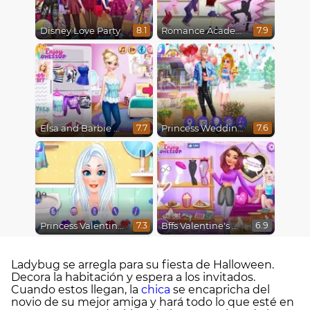
Disney Love Party
Romance Academy
8.1
7.9
Elsa and Barbie Blind Date
Princess Wedding Drama
7.7
7.6
Princess Valentine's Day Catfish
Bffs Valentine's Day Party
7.3
6.9
Ladybug se arregla para su fiesta de Halloween.
Decora la habitación y espera a los invitados.
Cuando estos llegan, la
chica
se encapricha del
novio de su mejor amiga y hará todo lo que esté en