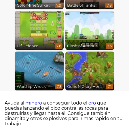
Gold Mine Strike Christmas
Battle of Tanks
7.9
7.8
Elf Defence
Clash of Armour
7.6
7.5
Warship Wreck
Guns N Glory Heroes
7.3
7.1
Ayuda al
minero
a conseguir todo el
oro
que
puedas lanzando el pico contra las rocas para
destruirlas y llegar hasta él. Consigue también
dinamita y otros explosivos para ir más rápido en tu
trabajo.