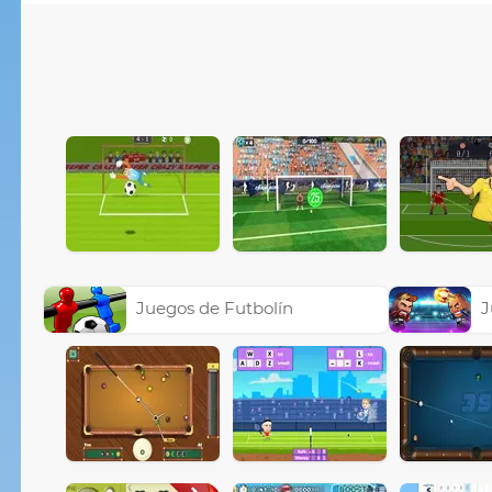
Juegos de Futbolín
J